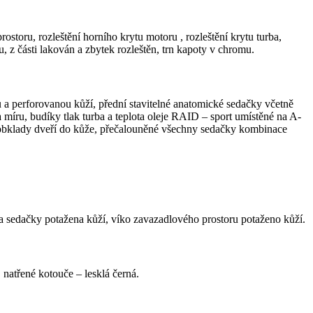
storu, rozleštění horního krytu motoru , rozleštění krytu turba,
 z části lakován a zbytek rozleštěn, trn kapoty v chromu.
ou a perforovanou kůží, přední stavitelné anatomické sedačky včetně
a míru, budíky tlak turba a teplota oleje RAID – sport umístěné na A-
obklady dveří do kůže, přečalouněné všechny sedačky kombinace
na sedačky potažena kůží, víko zavazadlového prostoru potaženo kůží.
, natřené kotouče – lesklá černá.