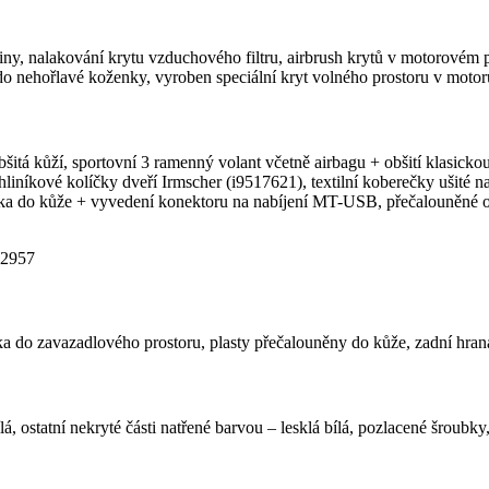
ny, nalakování krytu vzduchového filtru, airbrush krytů v motorovém pro
o nehořlavé koženky, vyroben speciální kryt volného prostoru v motoru,
bšitá kůží, sportovní 3 ramenný volant včetně airbagu + obšití klasick
hliníkové kolíčky dveří Irmscher (i9517621), textilní koberečky ušité n
rka do kůže + vyvedení konektoru na nabíjení MT-USB, přečalouněné 
 2957
ťka do zavazadlového prostoru, plasty přečalouněny do kůže, zadní hra
á, ostatní nekryté části natřené barvou – lesklá bílá, pozlacené šroubky