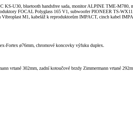
JVC KS-U30, bluetooth handsfree sada, monitor ALPINE TME-M78
eproduktory FOCAL Polyglass 165 V1, subwoofer PIONEER TS-WX11A,
um Vibroplast M1, kabeláž k reproduktorům IMPACT, cinch kabel IMPA
Jetex-Fortex ø76mm, chromové koncovky výfuku duplex.
nn vrtané 302mm, zadní kotoučové brzdy Zimmermann vrtané 292mm,