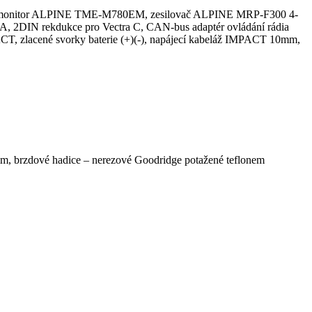
0, monitor ALPINE TME-M780EM, zesilovač ALPINE MRP-F300 4-
 2DIN rekdukce pro Vectra C, CAN-bus adaptér ovládání rádia
CT, zlacené svorky baterie (+)(-), napájecí kabeláž IMPACT 10mm,
 brzdové hadice – nerezové Goodridge potažené teflonem