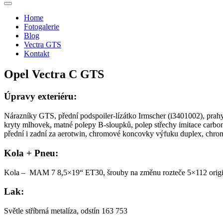
Toggle
sidebar
Home
&
Fotogalerie
navigation
Blog
Vectra GTS
Kontakt
Opel Vectra C GTS
Úpravy exteriéru:
Nárazníky GTS, přední podspoiler-lízátko Irmscher (i3401002), pra
kryty mlhovek, matné polepy B-sloupků, polep střechy imitace carbo
přední i zadní za aerotwin, chromové koncovky výfuku duplex, chro
Kola + Pneu:
Kola – MAM 7 8,5×19“ ET30, šrouby na změnu rozteče 5×112 ori
Lak:
Světle stříbrná metalíza, odstín 163 753