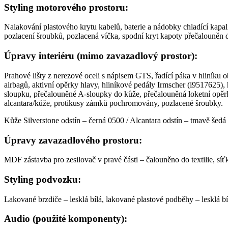
Styling motorového prostoru:
Nalakování plastového krytu kabelů, baterie a nádobky chladící kapali
pozlacení šroubků, pozlacená víčka, spodní kryt kapoty přečalouněn d
Úpravy interiéru (mimo zavazadlový prostor):
Prahové lišty z nerezové oceli s nápisem GTS, řadící páka v hliníku o
airbagů, aktivní opěrky hlavy, hliníkové pedály Irmscher (i9517625), 
sloupku, přečalouněné A-sloupky do kůže, přečalouněná loketní opě
alcantara/kůže, protikusy zámků pochromovány, pozlacené šroubky.
Kůže Silverstone odstín – černá 0500 / Alcantara odstín – tmavě šedá
Úpravy zavazadlového prostoru:
MDF zástavba pro zesilovač v pravé části – čalouněno do textilie, sí
Styling podvozku:
Lakované brzdiče – lesklá bílá, lakované plastové podběhy – lesklá bíl
Audio (použité komponenty):