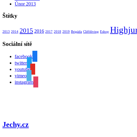
Únor 2013
Štítky
Highj
2015
2016
2013
2014
2017
2018
2019
Brigáda
Cliffdiving
Eshop
Sociální sítě
facebook
twitter
youtube
vimeo
instagram
Jechy.cz