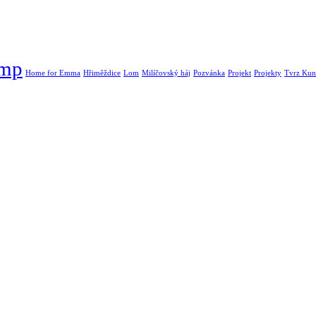
ump
Home for Emma
Hřiměždice
Lom
Milíčovský háj
Pozvánka
Projekt
Projekty
Tvrz Kunr