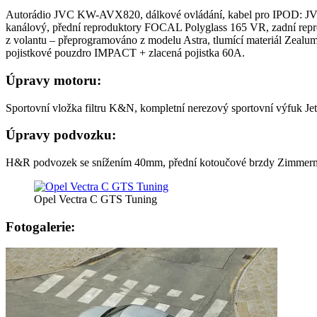
Autorádio JVC KW-AVX820, dálkové ovládání, kabel pro IPOD: 
kanálový, přední reproduktory FOCAL Polyglass 165 VR, zadní r
z volantu – přeprogramováno z modelu Astra, tlumící materiál Zeal
pojistkové pouzdro IMPACT + zlacená pojistka 60A.
Úpravy motoru:
Sportovní vložka filtru K&N, kompletní nerezový sportovní výfuk 
Úpravy podvozku:
H&R podvozek se snížením 40mm, přední kotoučové brzdy Zimmerma
Opel Vectra C GTS Tuning
Fotogalerie: