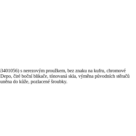
 (i3401056) s nerezovým proužkem, bez znaku na kufru, chromové
Depo, čiré boční blikače, tónovaná skla, výměna původních stěračů
ouněna do kůže, pozlacené šroubky.