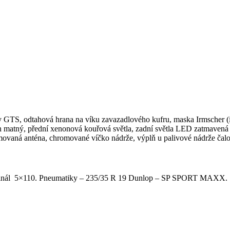
hy GTS, odtahová hrana na víku zavazadlového kufru, maska Irmscher
n matný, přední xenonová kouřová světla, zadní světla LED zatmavená 
movaná anténa, chromované víčko nádrže, výplň u palivové nádrže čal
ginál 5×110. Pneumatiky – 235/35 R 19 Dunlop – SP SPORT MAXX.