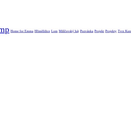
ump
Home for Emma
Hřiměždice
Lom
Milíčovský háj
Pozvánka
Projekt
Projekty
Tvrz Kunr