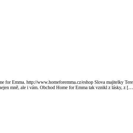
 for Emma. http://www.homeforemma.cz/eshop Slova majitelky Terezy
ost nejen mně, ale i vám. Obchod Home for Emma tak vznikl z lásky, z […