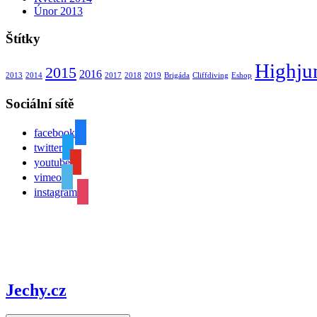
Únor 2013
Štítky
Highj
2015
2016
2013
2014
2017
2018
2019
Brigáda
Cliffdiving
Eshop
Sociální sítě
facebook
twitter
youtube
vimeo
instagram
Jechy.cz