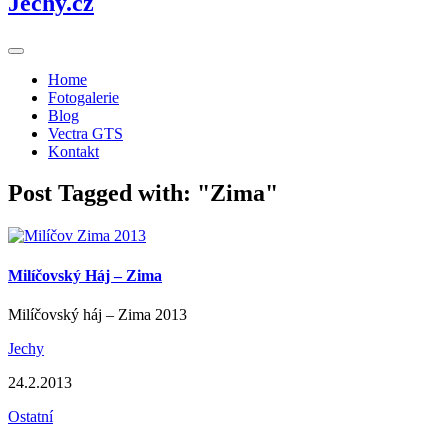
Jechy.cz
Toggle
sidebar
Home
&
Fotogalerie
navigation
Blog
Vectra GTS
Kontakt
Post Tagged with: "Zima"
Milíčovský Háj – Zima
Milíčovský háj – Zima 2013
Jechy
24.2.2013
Ostatní