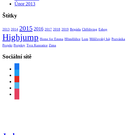
Únor 2013
Štítky
2015
2016
2013
2014
2017
2018
2019
Brigáda
Cliffdiving
Eshop
Highjump
Home for Emma
Hřiměždice
Lom
Milíčovský háj
Pozvánka
Projekt
Projekty
Tvrz Kunratice
Zima
Sociální sítě
facebook
twitter
youtube
vimeo
instagram