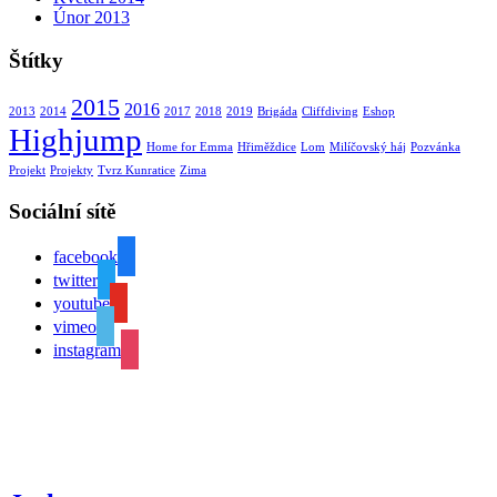
Únor 2013
Štítky
2015
2016
2013
2014
2017
2018
2019
Brigáda
Cliffdiving
Eshop
Highjump
Home for Emma
Hřiměždice
Lom
Milíčovský háj
Pozvánka
Projekt
Projekty
Tvrz Kunratice
Zima
Sociální sítě
facebook
twitter
youtube
vimeo
instagram