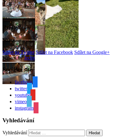
Related
Share
Sdílet na Twitter
Sdílet na Facebook
Sdílet na Google+
Written by
Jechy
Sociální sítě
facebook
twitter
youtube
vimeo
instagram
Vyhledávání
Vyhledávání