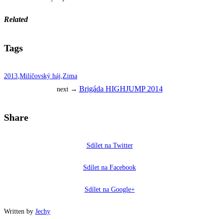
Related
Tags
2013
,
Milíčovský háj
,
Zima
Brigáda HIGHJUMP 2014
next →
Share
Sdílet na Twitter
Sdílet na Facebook
Sdílet na Google+
Written by
Jechy