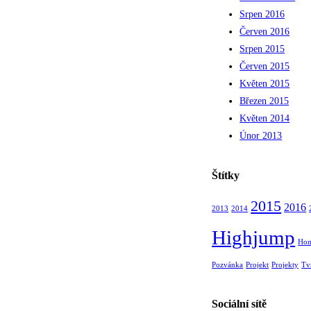
Srpen 2016
Červen 2016
Srpen 2015
Červen 2015
Květen 2015
Březen 2015
Květen 2014
Únor 2013
Štítky
2015
2016
2013
2014
Highjump
Hom
Pozvánka
Projekt
Projekty
Tv
Sociální sítě