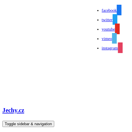
facebook
twitter
youtube
vimeo
instagram
Jechy.cz
Toggle sidebar & navigation