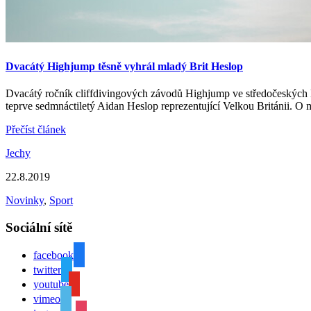
Dvacátý Highjump těsně vyhrál mladý Brit Heslop
Dvacátý ročník cliffdivingových závodů Highjump ve středočeských H
teprve sedmnáctiletý Aidan Heslop reprezentující Velkou Británii. O
Přečíst článek
Jechy
22.8.2019
Novinky
,
Sport
Sociální sítě
facebook
twitter
youtube
vimeo