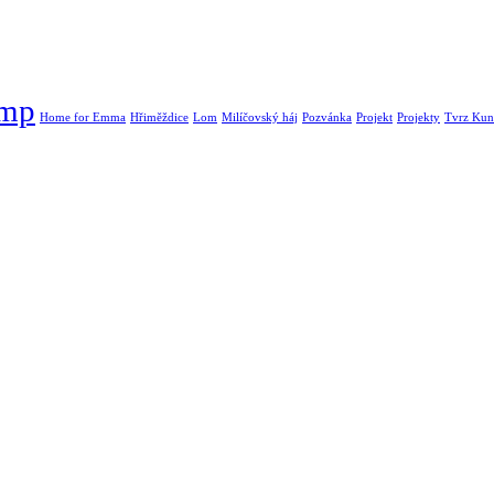
ump
Home for Emma
Hřiměždice
Lom
Milíčovský háj
Pozvánka
Projekt
Projekty
Tvrz Kunr