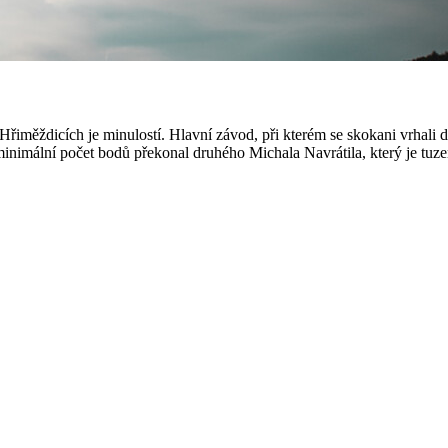
řiměždicích je minulostí. Hlavní závod, při kterém se skokani vrhali 
 minimální počet bodů překonal druhého Michala Navrátila, který je t