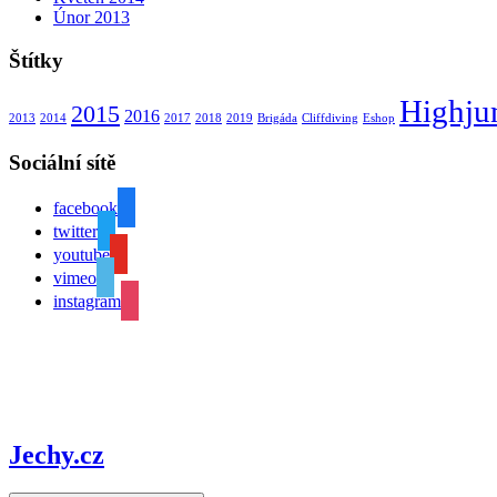
Únor 2013
Štítky
Highj
2015
2016
2013
2014
2017
2018
2019
Brigáda
Cliffdiving
Eshop
Sociální sítě
facebook
twitter
youtube
vimeo
instagram
Jechy.cz