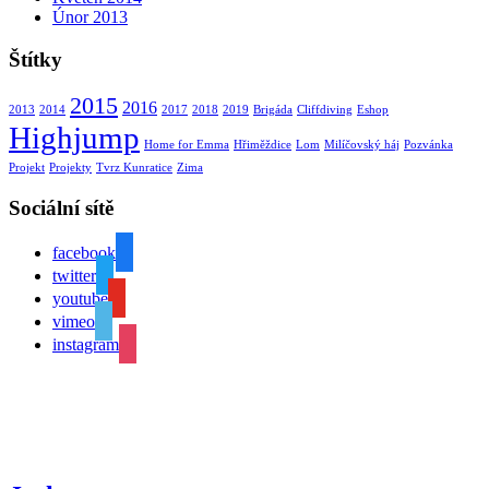
Únor 2013
Štítky
2015
2016
2013
2014
2017
2018
2019
Brigáda
Cliffdiving
Eshop
Highjump
Home for Emma
Hřiměždice
Lom
Milíčovský háj
Pozvánka
Projekt
Projekty
Tvrz Kunratice
Zima
Sociální sítě
facebook
twitter
youtube
vimeo
instagram