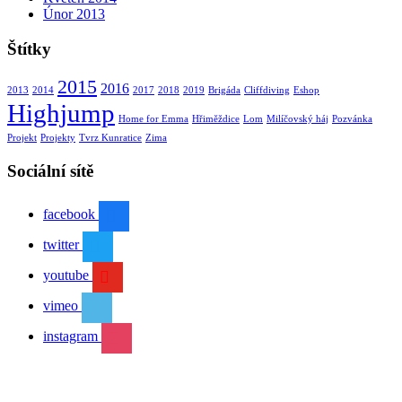
Únor 2013
Štítky
2015
2016
2013
2014
2017
2018
2019
Brigáda
Cliffdiving
Eshop
Highjump
Home for Emma
Hřiměždice
Lom
Milíčovský háj
Pozvánka
Projekt
Projekty
Tvrz Kunratice
Zima
Sociální sítě
facebook
twitter
youtube
vimeo
instagram