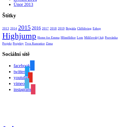
Únor 2013
Štítky
2015
2016
2013
2014
2017
2018
2019
Brigáda
Cliffdiving
Eshop
Highjump
Home for Emma
Hřiměždice
Lom
Milíčovský háj
Pozvánka
Projekt
Projekty
Tvrz Kunratice
Zima
Sociální sítě
facebook
twitter
youtube
vimeo
instagram