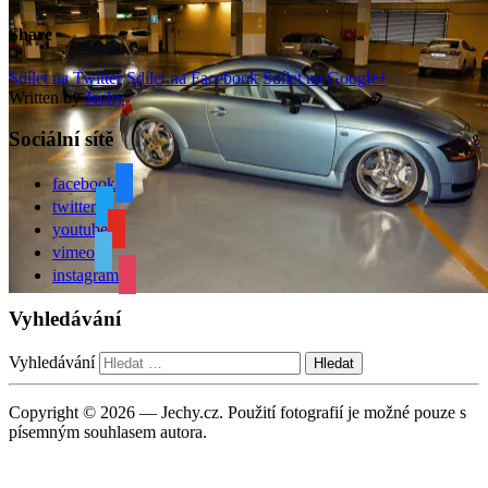
Share
Sdílet na Twitter
Sdílet na Facebook
Sdílet na Google+
Written by
Jechy
Sociální sítě
facebook
twitter
youtube
vimeo
instagram
Vyhledávání
Vyhledávání
Copyright © 2026 — Jechy.cz. Použití fotografií je možné pouze s
písemným souhlasem autora.