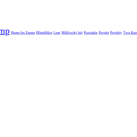
ump
Home for Emma
Hřiměždice
Lom
Milíčovský háj
Pozvánka
Projekt
Projekty
Tvrz Kunr