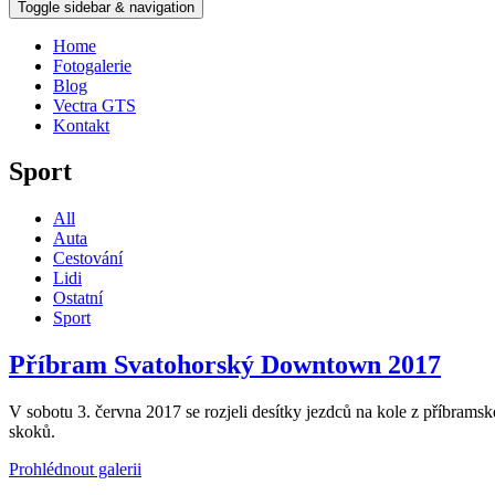
Toggle sidebar & navigation
Home
Fotogalerie
Blog
Vectra GTS
Kontakt
Sport
All
Auta
Cestování
Lidi
Ostatní
Sport
Příbram Svatohorský Downtown 2017
V sobotu 3. června 2017 se rozjeli desítky jezdců na kole z příbram
skoků.
Prohlédnout galerii