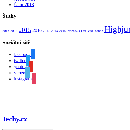
Únor 2013
Štítky
Highj
2015
2016
2013
2014
2017
2018
2019
Brigáda
Cliffdiving
Eshop
Sociální sítě
facebook
twitter
youtube
vimeo
instagram
Jechy.cz